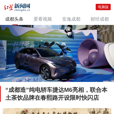
电脑版
成都头条
爱看视频
安逸成都
财经成都
“成都造”纯电轿车捷达M6亮相，联合本
土茶饮品牌在春熙路开设限时快闪店